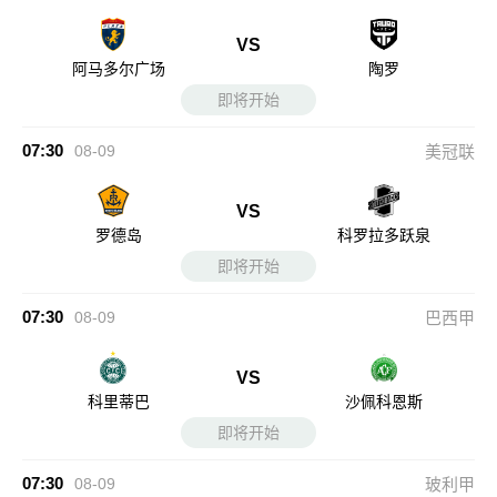
VS
阿马多尔广场
陶罗
即将开始
07:30
08-09
美冠联
VS
罗德岛
科罗拉多跃泉
即将开始
07:30
08-09
巴西甲
VS
科里蒂巴
沙佩科恩斯
即将开始
07:30
08-09
玻利甲