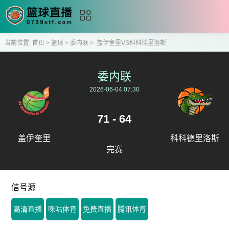
当前位置:
首页
>
篮球
>
委内联
>
盖伊奎里VS科科德里洛斯
委内联
2026-06-04 07:30
71 - 64
盖伊奎里
科科德里洛斯
完赛
信号源
高清直播
咪咕体育
免费直播
腾讯体育