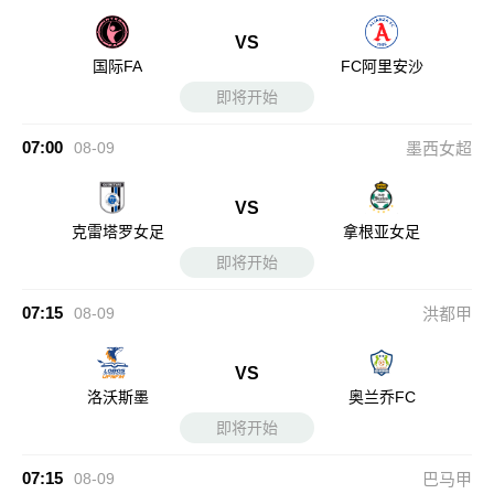
VS
国际FA
FC阿里安沙
即将开始
07:00
08-09
墨西女超
VS
克雷塔罗女足
拿根亚女足
即将开始
07:15
08-09
洪都甲
VS
洛沃斯墨
奥兰乔FC
即将开始
07:15
08-09
巴马甲