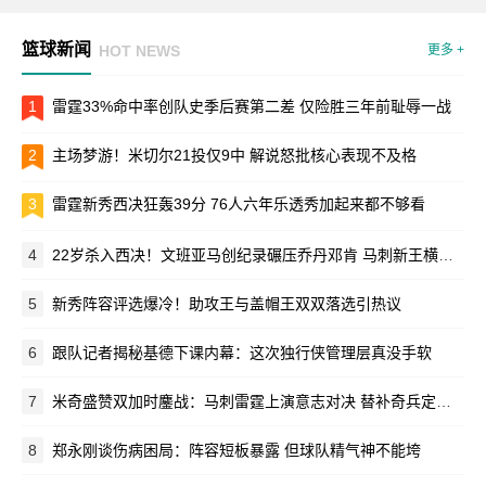
篮球新闻
HOT NEWS
更多 +
1
雷霆33%命中率创队史季后赛第二差 仅险胜三年前耻辱一战
2
主场梦游！米切尔21投仅9中 解说怒批核心表现不及格
3
雷霆新秀西决狂轰39分 76人六年乐透秀加起来都不够看
4
22岁杀入西决！文班亚马创纪录碾压乔丹邓肯 马刺新王横空出世
5
新秀阵容评选爆冷！助攻王与盖帽王双双落选引热议
6
跟队记者揭秘基德下课内幕：这次独行侠管理层真没手软
7
米奇盛赞双加时鏖战：马刺雷霆上演意志对决 替补奇兵定乾坤
8
郑永刚谈伤病困局：阵容短板暴露 但球队精气神不能垮