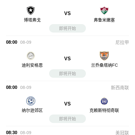
VS
博塔弗戈
弗鲁米嫩塞
即将开始
08:00
08-09
尼拉甲
VS
迪利安格恩
兰乔桑塔纳FC
即将开始
08:00
08-09
新西南联
VS
纳尔逊郊区
克赖斯特彻奇联
即将开始
08:30
08-09
美冠联