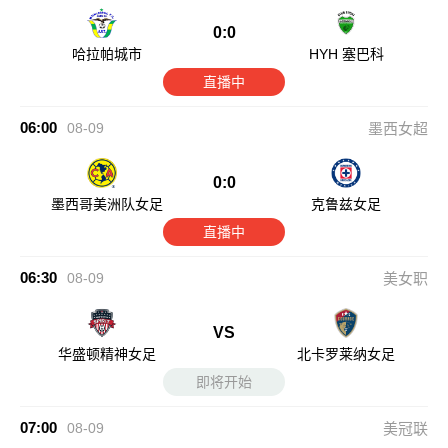
0:0
哈拉帕城市
HYH 塞巴科
直播中
06:00
08-09
墨西女超
0:0
墨西哥美洲队女足
克鲁兹女足
直播中
06:30
08-09
美女职
VS
华盛顿精神女足
北卡罗莱纳女足
即将开始
07:00
08-09
美冠联