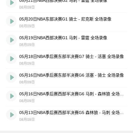
05月21日NBA西部决赛G2 马刺 - 雷霆 全场录像
08月09日
05月20日NBA东部决赛G1 骑士 - 尼克斯 全场录像
08月09日
05月19日NBA西部决赛G1 马刺 - 雷霆 全场录像
08月09日
05月18日NBA季后赛东部半决赛G7 骑士 - 活塞 全场录像
08月09日
05月16日NBA季后赛东部半决赛G6 活塞 - 骑士 全场录像
08月09日
05月16日NBA季后赛西部半决赛G6 马刺 - 森林狼 全场录像
08月09日
05月13日NBA季后赛西部半决赛G5 森林狼 - 马刺 全场录像
08月09日