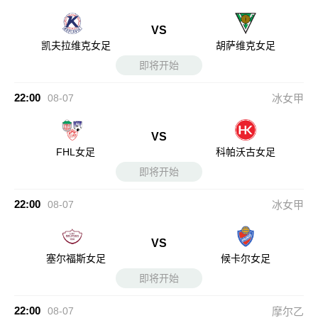
VS
凯夫拉维克女足
胡萨维克女足
即将开始
22:00
08-07
冰女甲
VS
FHL女足
科帕沃古女足
即将开始
22:00
08-07
冰女甲
VS
塞尔福斯女足
候卡尔女足
即将开始
22:00
08-07
摩尔乙