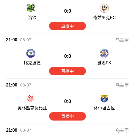
0:0
洛钦
奇兹里克FC
直播中
21:00
08-07
乌兹甲
0:0
比克波德
雅潘FK
直播中
21:00
08-07
乌兹甲
0:0
奥林匹克莫比兹
休尔坦古佐
直播中
21:00
08-07
乌兹甲