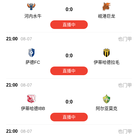
0:0
河内水牛
岘港巨龙
直播中
21:00
08-07
也门甲
0:0
萨德FC
伊蒂哈德拉毛
直播中
21:00
08-07
也门甲
0:0
伊蒂哈德IBB
阿尔亚莫克
直播中
21:00
08-07
也门甲