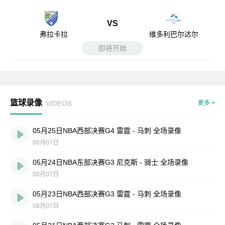
VS
弗拉卡拉
维多利巴尔达尔
即将开始
篮球录像
VIDEOS
更多 +
05月25日NBA西部决赛G4 雷霆 - 马刺 全场录像
08月07日
05月24日NBA东部决赛G3 尼克斯 - 骑士 全场录像
08月07日
05月23日NBA西部决赛G3 雷霆 - 马刺 全场录像
08月07日