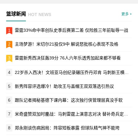
篮球新闻
HOT NEWS
更多 +
1
雷霆33%命中率创队史季后赛第二差 仅险胜三年前耻辱一战
2
主场梦游！米切尔21投仅9中 解说怒批核心表现不及格
3
雷霆新秀西决狂轰39分 76人六年乐透秀加起来都不够看
4
22岁杀入西决！文班亚马创纪录碾压乔丹邓肯 马刺新王横空出世
5
新秀阵容评选爆冷！助攻王与盖帽王双双落选引热议
6
跟队记者揭秘基德下课内幕：这次独行侠管理层真没手软
7
米奇盛赞双加时鏖战：马刺雷霆上演意志对决 替补奇兵定乾坤
8
郑永刚谈伤病困局：阵容短板暴露 但球队精气神不能垮