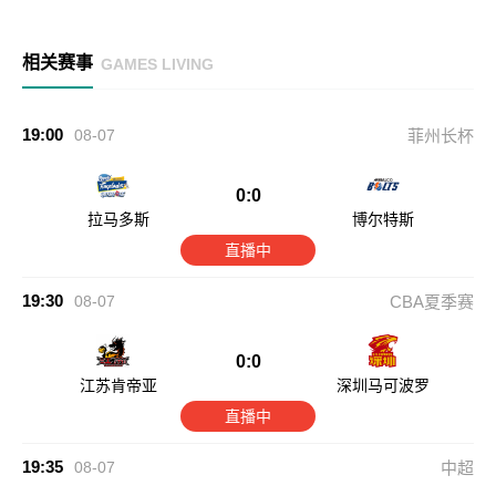
相关赛事
GAMES LIVING
19:00
08-07
菲州长杯
0:0
拉马多斯
博尔特斯
直播中
19:30
08-07
CBA夏季赛
0:0
江苏肯帝亚
深圳马可波罗
直播中
19:35
08-07
中超