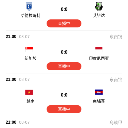
0:0
哈德拉玛特
艾毕达
直播中
21:00
08-07
东南锦
0:0
新加坡
印度尼西亚
直播中
21:00
08-07
东南锦
0:0
越南
柬埔寨
直播中
21:00
08-07
乌兹甲