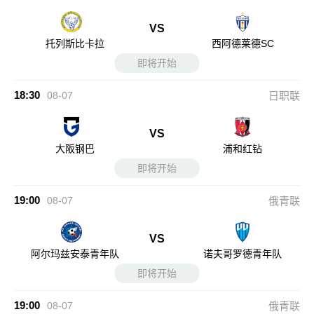
VS
托列斯比卡拉
西阿德莱德SC
即将开始
18:30
08-07
日职联
VS
大阪钢巴
浦和红钻
即将开始
19:00
08-07
俄青联
VS
阿尔玛兹安泰青年队
诺夫哥罗德青年队
即将开始
19:00
08-07
俄青联