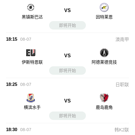
VS
黑镇斯巴达
因特莱恩
即将开始
18:15
08-07
澳南甲
VS
伊斯特恩联
阿德莱德竞技
即将开始
18:25
08-07
日职联
VS
横滨水手
鹿岛鹿角
即将开始
18:30
08-07
韩K2联