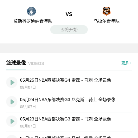
VS
莫斯科罗迪纳青年队
乌拉尔青年队
即将开始
篮球录像
VIDEOS
更多 +
05月25日NBA西部决赛G4 雷霆 - 马刺 全场录像
08月07日
05月24日NBA东部决赛G3 尼克斯 - 骑士 全场录像
08月07日
05月23日NBA西部决赛G3 雷霆 - 马刺 全场录像
08月07日