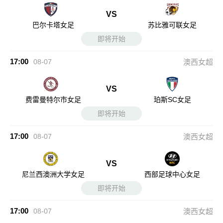
VS
巴尔卡塔女足
苏比雅可联女足
即将开始
17:00
08-07
澳西女超
VS
费雷曼特尔市女足
珀斯SC女足
即将开始
17:00
08-07
澳西女超
VS
尼兰西澳洲大学女足
西部足球中心女足
即将开始
17:00
08-07
澳西女超