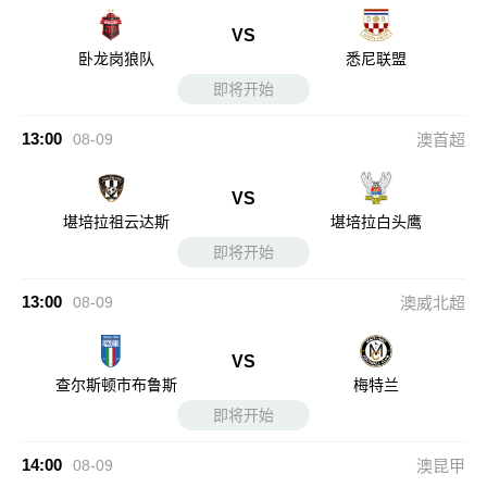
VS
卧龙岗狼队
悉尼联盟
即将开始
13:00
08-09
澳首超
VS
堪培拉祖云达斯
堪培拉白头鹰
即将开始
13:00
08-09
澳威北超
VS
查尔斯顿市布鲁斯
梅特兰
即将开始
14:00
08-09
澳昆甲