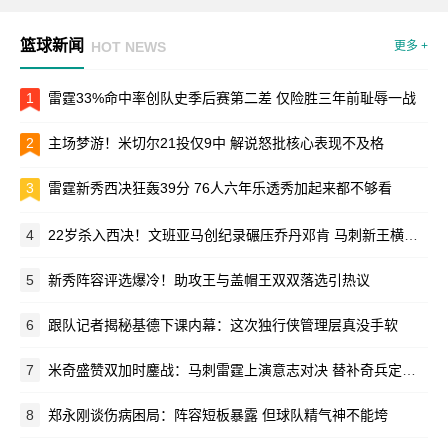
篮球新闻
HOT NEWS
更多 +
1
雷霆33%命中率创队史季后赛第二差 仅险胜三年前耻辱一战
2
主场梦游！米切尔21投仅9中 解说怒批核心表现不及格
3
雷霆新秀西决狂轰39分 76人六年乐透秀加起来都不够看
4
22岁杀入西决！文班亚马创纪录碾压乔丹邓肯 马刺新王横空出世
5
新秀阵容评选爆冷！助攻王与盖帽王双双落选引热议
6
跟队记者揭秘基德下课内幕：这次独行侠管理层真没手软
7
米奇盛赞双加时鏖战：马刺雷霆上演意志对决 替补奇兵定乾坤
8
郑永刚谈伤病困局：阵容短板暴露 但球队精气神不能垮