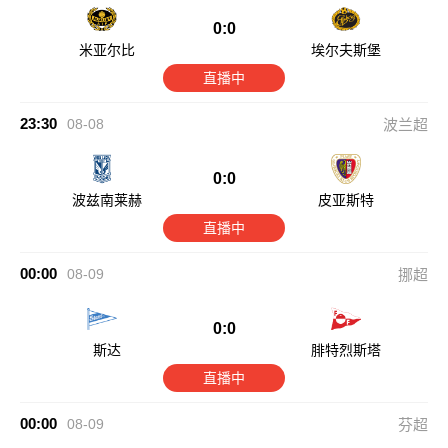
0:0
米亚尔比
埃尔夫斯堡
直播中
23:30
08-08
波兰超
0:0
波兹南莱赫
皮亚斯特
直播中
00:00
08-09
挪超
0:0
斯达
腓特烈斯塔
直播中
00:00
08-09
芬超