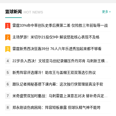
篮球新闻
HOT NEWS
更多 +
1
雷霆33%命中率创队史季后赛第二差 仅险胜三年前耻辱一战
2
主场梦游！米切尔21投仅9中 解说怒批核心表现不及格
3
雷霆新秀西决狂轰39分 76人六年乐透秀加起来都不够看
4
22岁杀入西决！文班亚马创纪录碾压乔丹邓肯 马刺新王横空出世
5
新秀阵容评选爆冷！助攻王与盖帽王双双落选引热议
6
跟队记者揭秘基德下课内幕：这次独行侠管理层真没手软
7
米奇盛赞双加时鏖战：马刺雷霆上演意志对决 替补奇兵定乾坤
8
郑永刚谈伤病困局：阵容短板暴露 但球队精气神不能垮