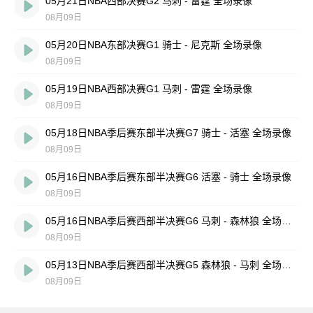
05月21日NBA西部决赛G2 马刺 - 雷霆 全场录像
08月09日
05月20日NBA东部决赛G1 骑士 - 尼克斯 全场录像
08月09日
05月19日NBA西部决赛G1 马刺 - 雷霆 全场录像
08月09日
05月18日NBA季后赛东部半决赛G7 骑士 - 活塞 全场录像
08月09日
05月16日NBA季后赛东部半决赛G6 活塞 - 骑士 全场录像
08月09日
05月16日NBA季后赛西部半决赛G6 马刺 - 森林狼 全场录像
08月09日
05月13日NBA季后赛西部半决赛G5 森林狼 - 马刺 全场录像
08月09日