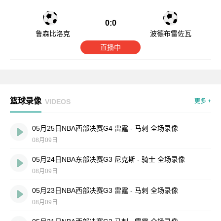
0:0
鲁森比洛克
波德布雷佐瓦
直播中
篮球录像
VIDEOS
更多 +
05月25日NBA西部决赛G4 雷霆 - 马刺 全场录像
08月09日
05月24日NBA东部决赛G3 尼克斯 - 骑士 全场录像
08月09日
05月23日NBA西部决赛G3 雷霆 - 马刺 全场录像
08月09日