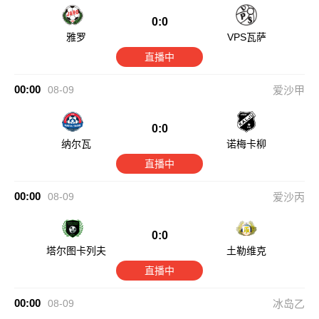
0:0
雅罗
VPS瓦萨
直播中
00:00
08-09
爱沙甲
0:0
纳尔瓦
诺梅卡柳
直播中
00:00
08-09
爱沙丙
0:0
塔尔图卡列夫
土勒维克
直播中
00:00
08-09
冰岛乙