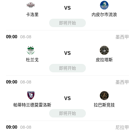
VS
卡洛里
内皮尔市流浪
即将开始
09:00
08-08
墨西甲
VS
杜兰戈
皮拉塔斯
即将开始
09:00
08-08
墨西甲
VS
帕蒂特兰德莫雷洛斯
拉巴斯竞技
即将开始
09:00
08-08
尼拉甲