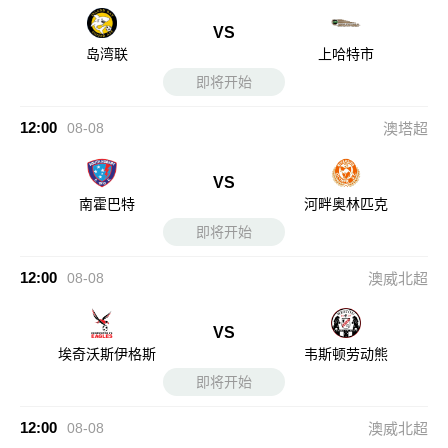
VS
岛湾联
上哈特市
即将开始
12:00
08-08
澳塔超
VS
南霍巴特
河畔奥林匹克
即将开始
12:00
08-08
澳威北超
VS
埃奇沃斯伊格斯
韦斯顿劳动熊
即将开始
12:00
08-08
澳威北超