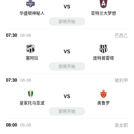
VS
华盛顿神秘人
亚特兰大梦想
即将开始
07:30
08-08
巴西乙
VS
塞阿拉
庞特普雷塔
即将开始
07:30
08-08
玻利甲
VS
皇家托马亚波
奥鲁罗
即将开始
08:00
08-08
美女职