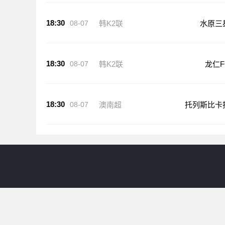
18:30
08-07
韩K2联
水原三
18:30
08-07
韩K2联
龙仁F
18:30
08-07
澳南超
托列斯比卡
24直播网提供篮球直播等热门赛事直播服务,涵盖篮球直播
任何