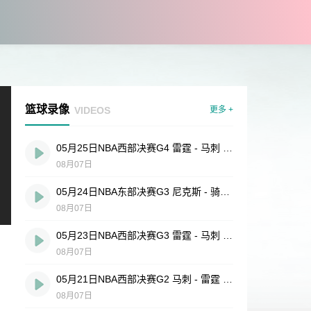
篮球录像
VIDEOS
更多 +
05月25日NBA西部决赛G4 雷霆 - 马刺 全场录像
08月07日
05月24日NBA东部决赛G3 尼克斯 - 骑士 全场录像
08月07日
05月23日NBA西部决赛G3 雷霆 - 马刺 全场录像
08月07日
05月21日NBA西部决赛G2 马刺 - 雷霆 全场录像
08月07日