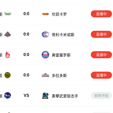
0:0
直播中
斯
坎昆卡罗
0:0
直播中
斯
哥利卡米诺斯
0:0
直播中
斯
弗雷塞罗斯
0:0
直播中
亚
多拉多斯
VS
即将开始
浪
素攀武里狙击手