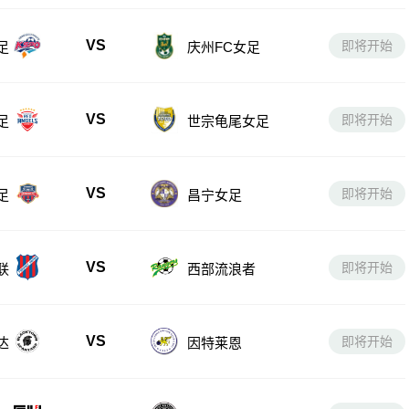
VS
即将开始
足
庆州FC女足
VS
即将开始
足
世宗龟尾女足
VS
即将开始
足
昌宁女足
VS
即将开始
联
西部流浪者
VS
即将开始
达
因特莱恩