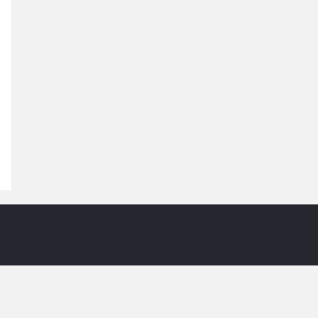
回放在线观看等服务。所有内容均来自互联网，我们自身不提供
理。