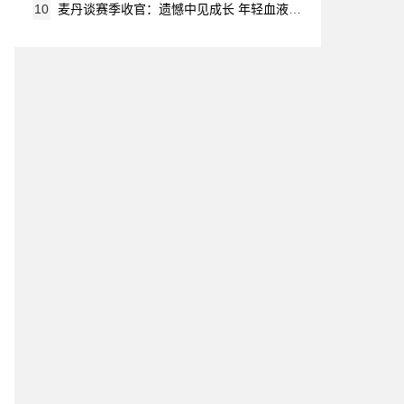
10
麦丹谈赛季收官：遗憾中见成长 年轻血液让未来可期