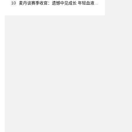
10
麦丹谈赛季收官：遗憾中见成长 年轻血液让未来可期