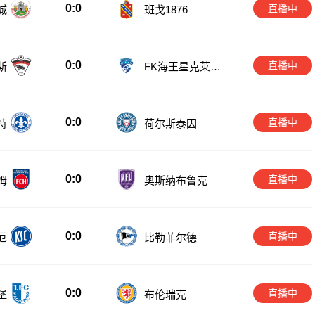
0:0
直播中
城
班戈1876
0:0
直播中
斯
FK海王星克莱佩
达
0:0
直播中
特
荷尔斯泰因
0:0
直播中
姆
奥斯纳布鲁克
0:0
直播中
厄
比勒菲尔德
0:0
直播中
堡
布伦瑞克