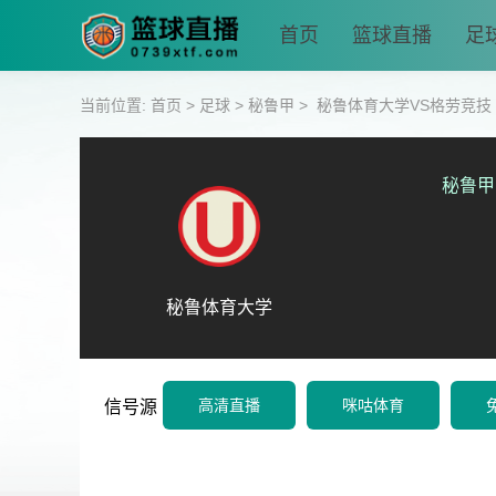
首页
篮球直播
足
当前位置:
首页
>
足球
>
秘鲁甲
>
秘鲁体育大学VS格劳竞技
秘鲁甲
秘鲁体育大学
高清直播
咪咕体育
信号源