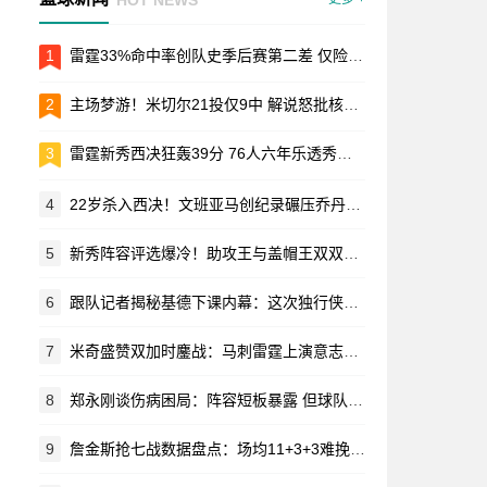
1
雷霆33%命中率创队史季后赛第二差 仅险胜三年前耻辱一战
2
主场梦游！米切尔21投仅9中 解说怒批核心表现不及格
3
雷霆新秀西决狂轰39分 76人六年乐透秀加起来都不够看
4
22岁杀入西决！文班亚马创纪录碾压乔丹邓肯 马刺新王横空出世
5
新秀阵容评选爆冷！助攻王与盖帽王双双落选引热议
6
跟队记者揭秘基德下课内幕：这次独行侠管理层真没手软
7
米奇盛赞双加时鏖战：马刺雷霆上演意志对决 替补奇兵定乾坤
8
郑永刚谈伤病困局：阵容短板暴露 但球队精气神不能垮
9
詹金斯抢七战数据盘点：场均11+3+3难挽活塞败局