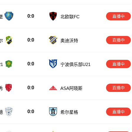
0:0
直播中
堡
北欧联FC
0:0
直播中
尔
奥迪沃特
0:0
直播中
1
宁波俱乐部U21
0:0
直播中
秀
ASA阿晓斯
0:0
直播中
德
希尔星格