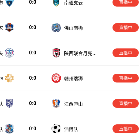
0:0
直播中
市
南通支云
0:0
直播中
家
佛山南狮
0:0
直播中
夫
陕西联合月亮泊
队
0:0
直播中
8
赣州瑞狮
0:0
直播中
队
江西庐山
0:0
直播中
队
淄博队