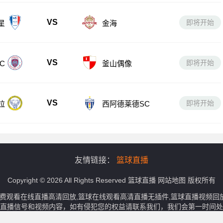
VS
即将开始
星
金海
VS
即将开始
C
釜山偶像
VS
即将开始
拉
西阿德莱德SC
友情链接：
篮球直播
Copyright © 2026 All Rights Reserved
篮球直播
网站地图
版权所有
免费观看在线直播高清回放,篮球在线观看高清直播无插件,篮球直播视频
直播信号和视频内容，如有侵犯您的权益请联系我们，我们会第一时间处