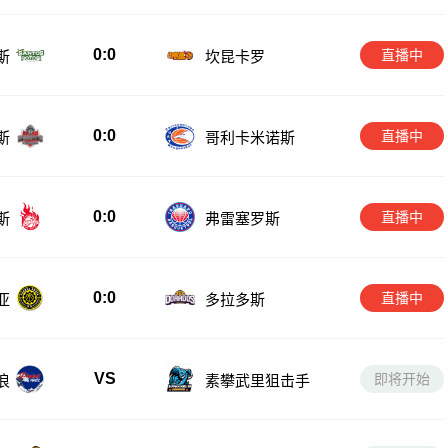
0:0
直播中
斯
坎昆卡罗
0:0
直播中
斯
哥利卡米诺斯
0:0
直播中
斯
弗雷塞罗斯
0:0
直播中
亚
多拉多斯
VS
即将开始
浪
素攀武里狙击手