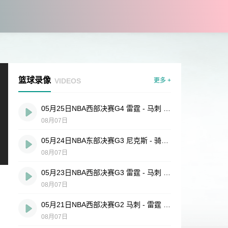
篮球录像
VIDEOS
更多 +
05月25日NBA西部决赛G4 雷霆 - 马刺 全场录像
08月07日
05月24日NBA东部决赛G3 尼克斯 - 骑士 全场录像
08月07日
05月23日NBA西部决赛G3 雷霆 - 马刺 全场录像
08月07日
05月21日NBA西部决赛G2 马刺 - 雷霆 全场录像
08月07日