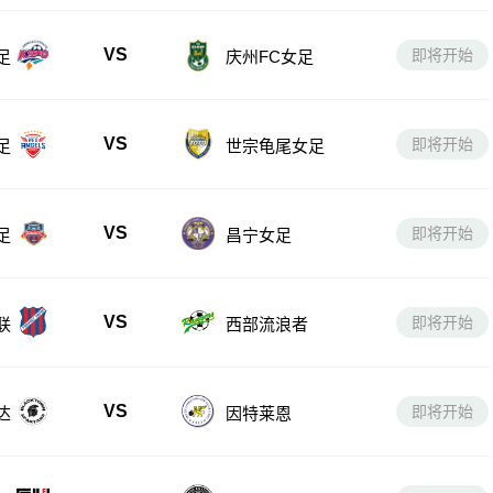
VS
即将开始
足
庆州FC女足
VS
即将开始
足
世宗龟尾女足
VS
即将开始
足
昌宁女足
VS
即将开始
联
西部流浪者
VS
即将开始
达
因特莱恩