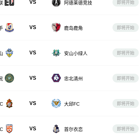
VS
即将开始
联
阿德莱德竞技
VS
即将开始
手
鹿岛鹿角
VS
即将开始
山
安山小绿人
VS
即将开始
民
忠北清州
VS
即将开始
C
大邱FC
VS
即将开始
C
首尔衣恋