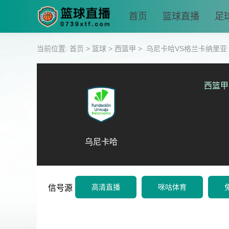
首页
篮球直播
足
当前位置:
首页
>
篮球
>
西篮甲
>
乌尼卡哈VS格兰卡纳里亚
西篮甲
乌尼卡哈
高清直播
咪咕体育
信号源