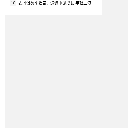
10
麦丹谈赛季收官：遗憾中见成长 年轻血液让未来可期