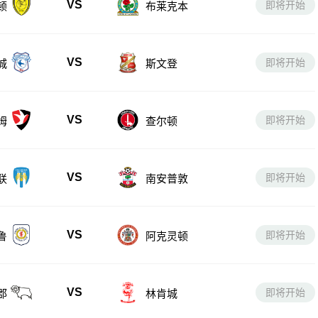
VS
即将开始
顿
布莱克本
VS
即将开始
城
斯文登
VS
即将开始
姆
查尔顿
VS
即将开始
联
南安普敦
VS
即将开始
鲁
阿克灵顿
VS
即将开始
郡
林肯城