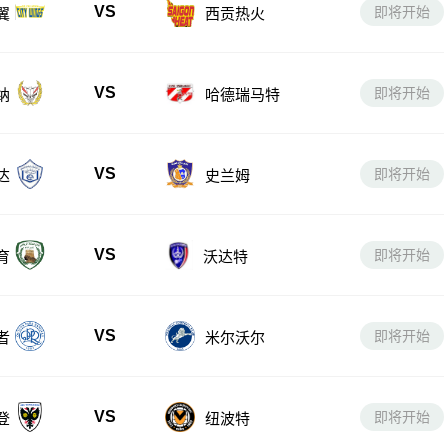
VS
即将开始
翼
西贡热火
VS
即将开始
纳
哈德瑞马特
VS
即将开始
达
史兰姆
VS
即将开始
沃达特
育
VS
即将开始
者
米尔沃尔
VS
即将开始
登
纽波特