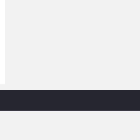
回放在线观看等服务。所有内容均来自互联网，我们自身不提供
理。