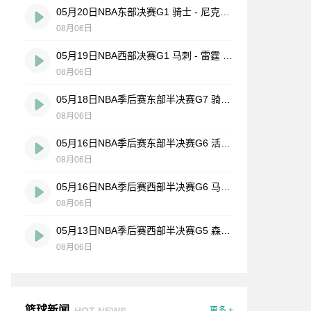
05月20日NBA东部决赛G1 骑士 - 尼克斯 全场录像
08月06日
05月19日NBA西部决赛G1 马刺 - 雷霆 全场录像
08月06日
05月18日NBA季后赛东部半决赛G7 骑士 - 活塞 全场录像
08月06日
05月16日NBA季后赛东部半决赛G6 活塞 - 骑士 全场录像
08月06日
05月16日NBA季后赛西部半决赛G6 马刺 - 森林狼 全场录像
08月06日
05月13日NBA季后赛西部半决赛G5 森林狼 - 马刺 全场录像
08月06日
篮球新闻
HOT NEWS
更多 +