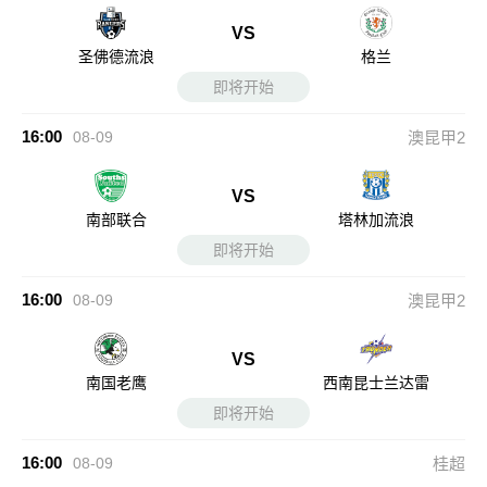
VS
圣佛德流浪
格兰
即将开始
16:00
08-09
澳昆甲2
VS
南部联合
塔林加流浪
即将开始
16:00
08-09
澳昆甲2
VS
南国老鹰
西南昆士兰达雷
即将开始
16:00
08-09
桂超