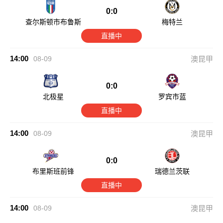
0:0
查尔斯顿市布鲁斯
梅特兰
直播中
14:00
08-09
澳昆甲
0:0
北极星
罗宾市蓝
直播中
14:00
08-09
澳昆甲
0:0
布里斯班前锋
瑞德兰茨联
直播中
14:00
08-09
澳昆甲