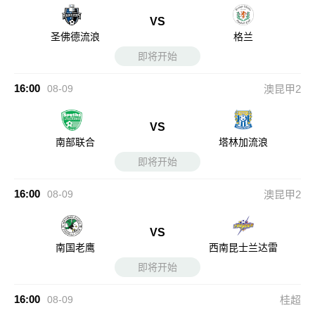
VS
圣佛德流浪
格兰
即将开始
16:00
08-09
澳昆甲2
VS
南部联合
塔林加流浪
即将开始
16:00
08-09
澳昆甲2
VS
南国老鹰
西南昆士兰达雷
即将开始
16:00
08-09
桂超