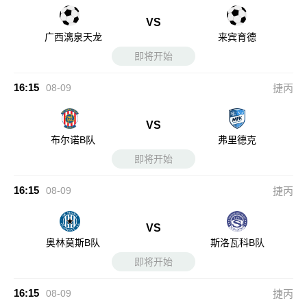
VS
广西漓泉天龙
来宾育德
即将开始
16:15
08-09
捷丙
VS
布尔诺B队
弗里德克
即将开始
16:15
08-09
捷丙
VS
奥林莫斯B队
斯洛瓦科B队
即将开始
16:15
08-09
捷丙