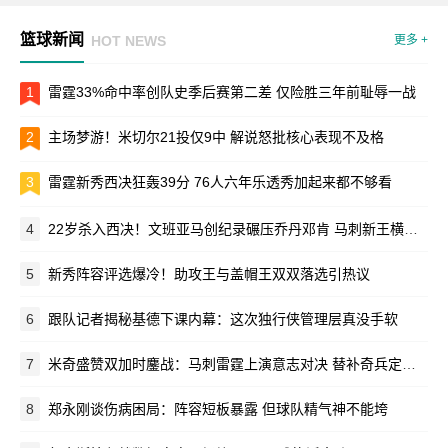
篮球新闻
HOT NEWS
更多 +
1
雷霆33%命中率创队史季后赛第二差 仅险胜三年前耻辱一战
2
主场梦游！米切尔21投仅9中 解说怒批核心表现不及格
3
雷霆新秀西决狂轰39分 76人六年乐透秀加起来都不够看
4
22岁杀入西决！文班亚马创纪录碾压乔丹邓肯 马刺新王横空出世
5
新秀阵容评选爆冷！助攻王与盖帽王双双落选引热议
6
跟队记者揭秘基德下课内幕：这次独行侠管理层真没手软
7
米奇盛赞双加时鏖战：马刺雷霆上演意志对决 替补奇兵定乾坤
8
郑永刚谈伤病困局：阵容短板暴露 但球队精气神不能垮