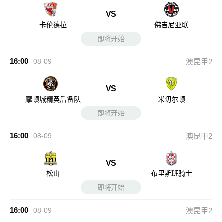
VS
卡伦德拉
佛吉尼亚联
即将开始
16:00
08-09
澳昆甲2
VS
摩顿城精英后备队
米切尔顿
即将开始
16:00
08-09
澳昆甲2
VS
松山
布里斯班骑士
即将开始
16:00
08-09
澳昆甲2