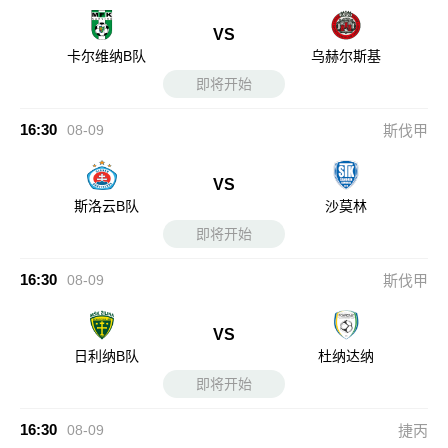
VS
卡尔维纳B队
乌赫尔斯基
即将开始
16:30
08-09
斯伐甲
VS
斯洛云B队
沙莫林
即将开始
16:30
08-09
斯伐甲
VS
日利纳B队
杜纳达纳
即将开始
16:30
08-09
捷丙