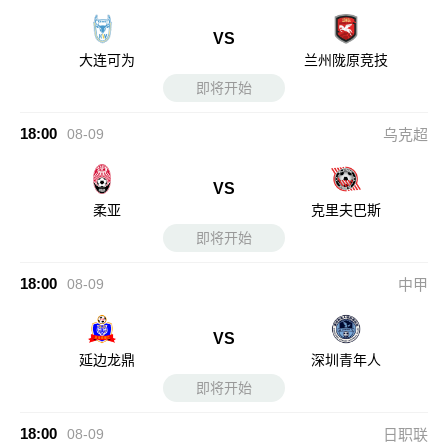
VS
大连可为
兰州陇原竞技
即将开始
18:00
08-09
乌克超
VS
柔亚
克里夫巴斯
即将开始
18:00
08-09
中甲
VS
延边龙鼎
深圳青年人
即将开始
18:00
08-09
日职联