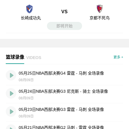
VS
长崎成功丸
京都不死鸟
即将开始
篮球录像
VIDEOS
更多 +
05月25日NBA西部决赛G4 雷霆 - 马刺 全场录像
08月09日
05月24日NBA东部决赛G3 尼克斯 - 骑士 全场录像
08月09日
05月23日NBA西部决赛G3 雷霆 - 马刺 全场录像
08月09日
05月21日NBA西部决赛G2 马刺 - 雷霆 全场录像