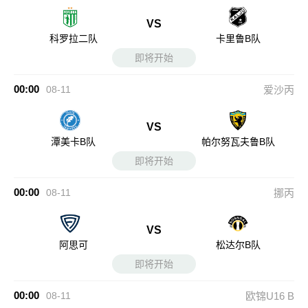
VS
科罗拉二队
卡里鲁B队
即将开始
00:00
08-11
爱沙丙
VS
潭美卡B队
帕尔努瓦夫鲁B队
即将开始
00:00
08-11
挪丙
VS
阿思可
松达尔B队
即将开始
00:00
08-11
欧锦U16 B