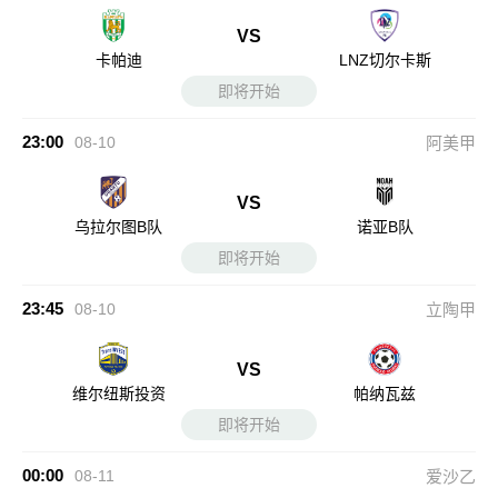
VS
卡帕迪
LNZ切尔卡斯
即将开始
23:00
08-10
阿美甲
VS
乌拉尔图B队
诺亚B队
即将开始
23:45
08-10
立陶甲
VS
维尔纽斯投资
帕纳瓦兹
即将开始
00:00
08-11
爱沙乙