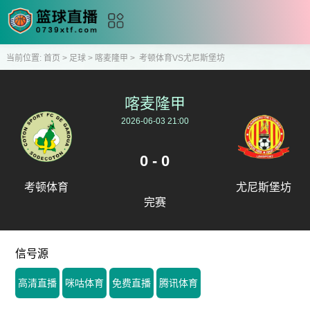
当前位置:
首页
>
足球
>
喀麦隆甲
>
考顿体育VS尤尼斯堡坊
喀麦隆甲
2026-06-03 21:00
0 - 0
考顿体育
尤尼斯堡坊
完赛
信号源
高清直播
咪咕体育
免费直播
腾讯体育