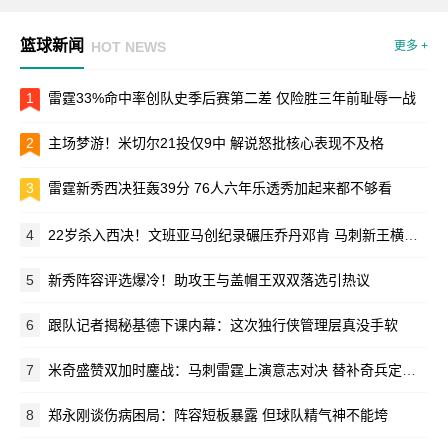
篮球新闻
HOT NEWS
更多 +
1
雷霆33%命中率创队史季后赛第二差 仅险胜三年前耻辱一战
2
主场梦游！米切尔21投仅9中 解说怒批核心表现不及格
3
雷霆新秀西决狂轰39分 76人六年乐透秀加起来都不够看
4
22岁杀入西决！文班亚马创纪录碾压乔丹邓肯 马刺新王横空出世
5
新秀阵容评选爆冷！助攻王与盖帽王双双落选引热议
6
跟队记者揭秘基德下课内幕：这次独行侠管理层真没手软
7
米奇盛赞双加时鏖战：马刺雷霆上演意志对决 替补奇兵定乾坤
8
郑永刚谈伤病困局：阵容短板暴露 但球队精气神不能垮