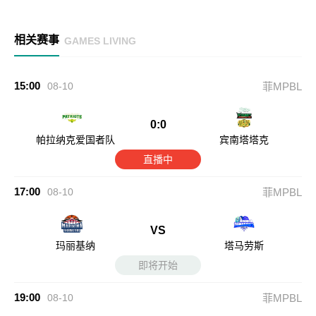
相关赛事
GAMES LIVING
15:00
08-10
菲MPBL
0:0
帕拉纳克爱国者队
宾南塔塔克
直播中
17:00
08-10
菲MPBL
VS
玛丽基纳
塔马劳斯
即将开始
19:00
08-10
菲MPBL