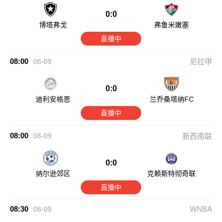
0:0
博塔弗戈
弗鲁米嫩塞
直播中
08:00
08-09
尼拉甲
0:0
迪利安格恩
兰乔桑塔纳FC
直播中
08:00
08-09
新西南联
0:0
纳尔逊郊区
克赖斯特彻奇联
直播中
08:30
WNBA
08-09