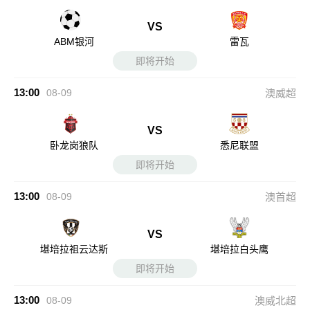
VS
ABM银河
雷瓦
即将开始
13:00
08-09
澳威超
VS
卧龙岗狼队
悉尼联盟
即将开始
13:00
08-09
澳首超
VS
堪培拉祖云达斯
堪培拉白头鹰
即将开始
13:00
08-09
澳威北超