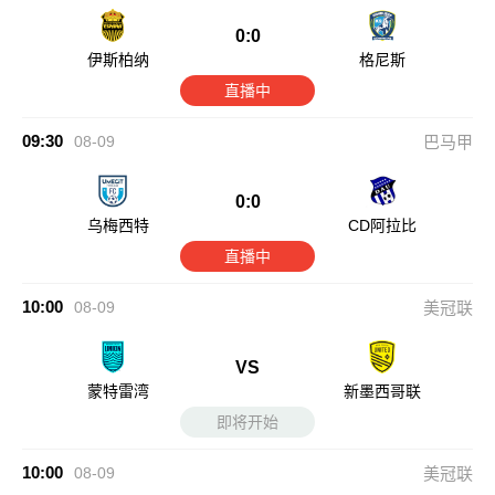
0:0
伊斯柏纳
格尼斯
直播中
09:30
08-09
巴马甲
0:0
乌梅西特
CD阿拉比
直播中
10:00
08-09
美冠联
VS
蒙特雷湾
新墨西哥联
即将开始
10:00
08-09
美冠联