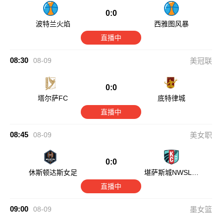
0:0
波特兰火焰
西雅图风暴
直播中
08:30
08-09
美冠联
0:0
塔尔萨FC
底特律城
直播中
08:45
08-09
美女职
0:0
休斯顿达斯女足
堪萨斯城NWSL女
足
直播中
09:00
08-09
墨女篮