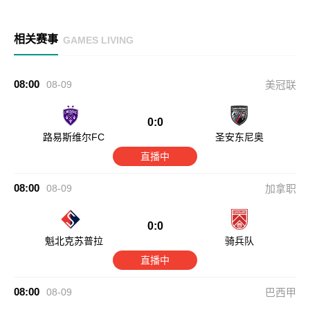
相关赛事
GAMES LIVING
08:00
08-09
美冠联
0:0
路易斯维尔FC
圣安东尼奥
直播中
08:00
08-09
加拿职
0:0
魁北克苏普拉
骑兵队
直播中
08:00
08-09
巴西甲