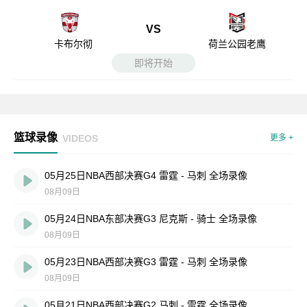
VS
卡布尔彻
荷兰公园老鹰
即将开始
篮球录像
VIDEOS
更多 +
05月25日NBA西部决赛G4 雷霆 - 马刺 全场录像
08月09日
05月24日NBA东部决赛G3 尼克斯 - 骑士 全场录像
08月09日
05月23日NBA西部决赛G3 雷霆 - 马刺 全场录像
08月09日
05月21日NBA西部决赛G2 马刺 - 雷霆 全场录像