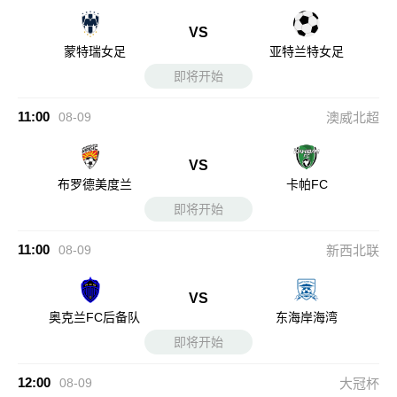
VS
蒙特瑞女足
亚特兰特女足
即将开始
11:00
08-09
澳威北超
VS
布罗德美度兰
卡帕FC
即将开始
11:00
08-09
新西北联
VS
奥克兰FC后备队
东海岸海湾
即将开始
12:00
08-09
大冠杯