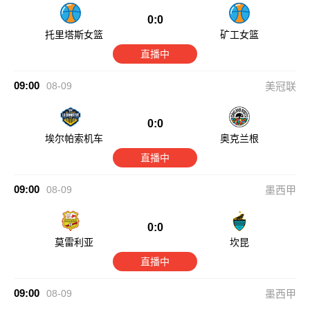
0:0
托里塔斯女篮
矿工女篮
直播中
09:00
08-09
美冠联
0:0
埃尔帕索机车
奥克兰根
直播中
09:00
08-09
墨西甲
0:0
莫雷利亚
坎昆
直播中
09:00
08-09
墨西甲