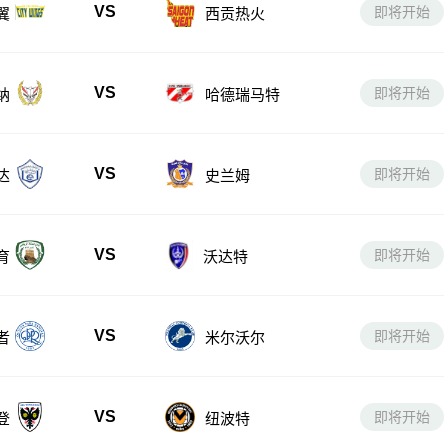
VS
即将开始
翼
西贡热火
VS
即将开始
纳
哈德瑞马特
VS
即将开始
达
史兰姆
VS
即将开始
沃达特
育
VS
即将开始
者
米尔沃尔
VS
即将开始
登
纽波特