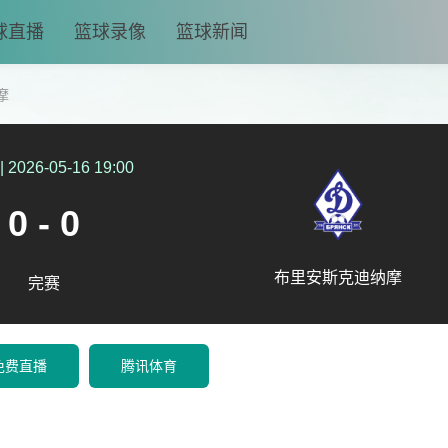
球直播
篮球录像
篮球新闻
摩
|
2026-05-16 19:00
0 - 0
布里安斯克迪纳摩
完赛
免费直播
腾讯体育