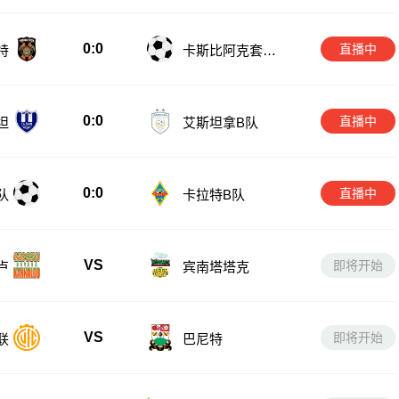
0:0
直播中
特
卡斯比阿克套B
队
0:0
直播中
坦
艾斯坦拿B队
0:0
直播中
队
卡拉特B队
VS
即将开始
卢
宾南塔塔克
VS
即将开始
联
巴尼特