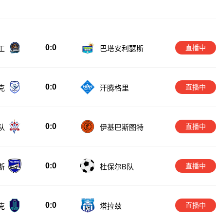
0:0
直播中
工
巴塔安利瑟斯
0:0
直播中
克
汗腾格里
0:0
直播中
队
伊基巴斯图特
0:0
直播中
斯
杜保尔B队
0:0
直播中
克
塔拉兹