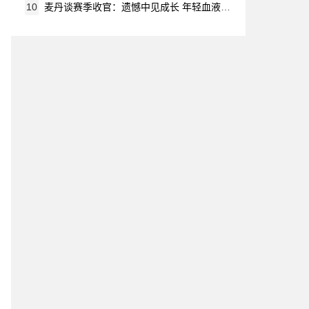
10
麦丹谈赛季收官：遗憾中见成长 年轻血液让未来可期