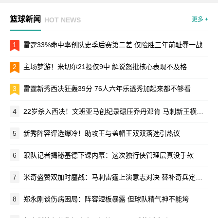
篮球新闻
HOT NEWS
更多 +
1
雷霆33%命中率创队史季后赛第二差 仅险胜三年前耻辱一战
2
主场梦游！米切尔21投仅9中 解说怒批核心表现不及格
3
雷霆新秀西决狂轰39分 76人六年乐透秀加起来都不够看
4
22岁杀入西决！文班亚马创纪录碾压乔丹邓肯 马刺新王横空出世
5
新秀阵容评选爆冷！助攻王与盖帽王双双落选引热议
6
跟队记者揭秘基德下课内幕：这次独行侠管理层真没手软
7
米奇盛赞双加时鏖战：马刺雷霆上演意志对决 替补奇兵定乾坤
8
郑永刚谈伤病困局：阵容短板暴露 但球队精气神不能垮