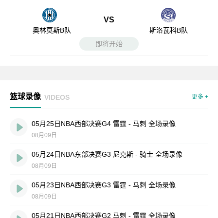
VS
奥林莫斯B队
斯洛瓦科B队
即将开始
篮球录像
VIDEOS
更多 +
05月25日NBA西部决赛G4 雷霆 - 马刺 全场录像
08月09日
05月24日NBA东部决赛G3 尼克斯 - 骑士 全场录像
08月09日
05月23日NBA西部决赛G3 雷霆 - 马刺 全场录像
08月09日
05月21日NBA西部决赛G2 马刺 - 雷霆 全场录像