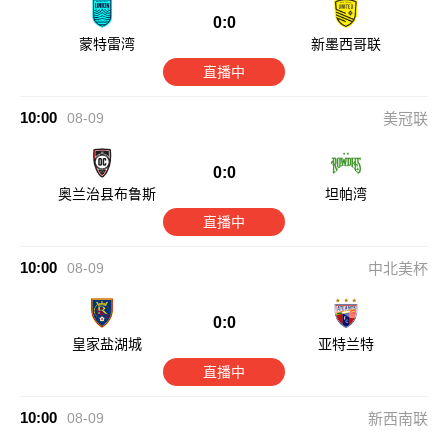
0:0
蒙特雷湾
新墨西哥联
直播中
10:00
08-09
美冠联
0:0
奥兰治县布鲁斯
坦帕湾
直播中
10:00
08-09
中北美杯
0:0
皇家盐湖城
亚特兰特
直播中
10:00
08-09
新西南联