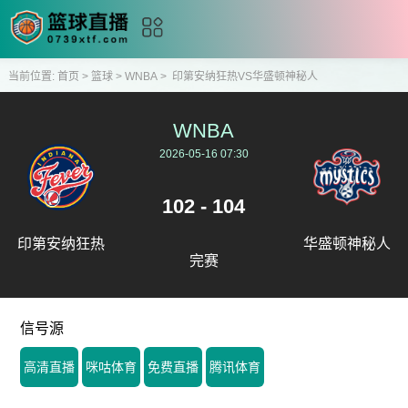
当前位置:
首页
>
篮球
>
WNBA
>
印第安纳狂热VS华盛顿神秘人
WNBA
2026-05-16 07:30
102 - 104
印第安纳狂热
华盛顿神秘人
完赛
信号源
高清直播
咪咕体育
免费直播
腾讯体育