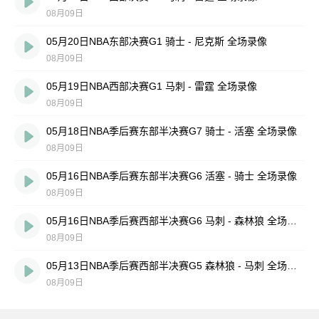
08月09日
05月20日NBA东部决赛G1 骑士 - 尼克斯 全场录像
08月09日
05月19日NBA西部决赛G1 马刺 - 雷霆 全场录像
08月09日
05月18日NBA季后赛东部半决赛G7 骑士 - 活塞 全场录像
08月09日
05月16日NBA季后赛东部半决赛G6 活塞 - 骑士 全场录像
08月09日
05月16日NBA季后赛西部半决赛G6 马刺 - 森林狼 全场录像
08月09日
05月13日NBA季后赛西部半决赛G5 森林狼 - 马刺 全场录像
08月09日