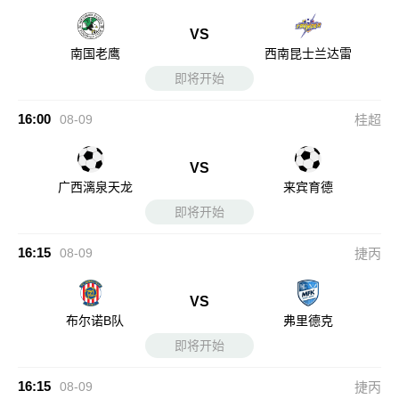
VS
南国老鹰
西南昆士兰达雷
即将开始
16:00
08-09
桂超
VS
广西漓泉天龙
来宾育德
即将开始
16:15
08-09
捷丙
VS
布尔诺B队
弗里德克
即将开始
16:15
08-09
捷丙