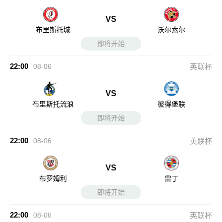
VS
布里斯托城
沃尔索尔
即将开始
22:00
08-06
英联杯
VS
布里斯托流浪
彼得堡联
即将开始
22:00
08-06
英联杯
VS
布罗姆利
雷丁
即将开始
22:00
08-06
英联杯