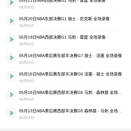
05月21日NBA西部决赛G2 马刺 - 雷霆 全场录像
08月06日
05月20日NBA东部决赛G1 骑士 - 尼克斯 全场录像
08月06日
05月19日NBA西部决赛G1 马刺 - 雷霆 全场录像
08月06日
05月18日NBA季后赛东部半决赛G7 骑士 - 活塞 全场录像
08月06日
05月16日NBA季后赛东部半决赛G6 活塞 - 骑士 全场录像
08月06日
05月16日NBA季后赛西部半决赛G6 马刺 - 森林狼 全场录像
08月06日
05月13日NBA季后赛西部半决赛G5 森林狼 - 马刺 全场录像
08月06日