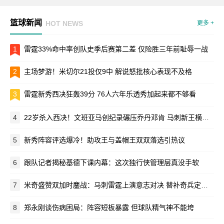
篮球新闻
HOT NEWS
更多 +
1
雷霆33%命中率创队史季后赛第二差 仅险胜三年前耻辱一战
2
主场梦游！米切尔21投仅9中 解说怒批核心表现不及格
3
雷霆新秀西决狂轰39分 76人六年乐透秀加起来都不够看
4
22岁杀入西决！文班亚马创纪录碾压乔丹邓肯 马刺新王横空出世
5
新秀阵容评选爆冷！助攻王与盖帽王双双落选引热议
6
跟队记者揭秘基德下课内幕：这次独行侠管理层真没手软
7
米奇盛赞双加时鏖战：马刺雷霆上演意志对决 替补奇兵定乾坤
8
郑永刚谈伤病困局：阵容短板暴露 但球队精气神不能垮