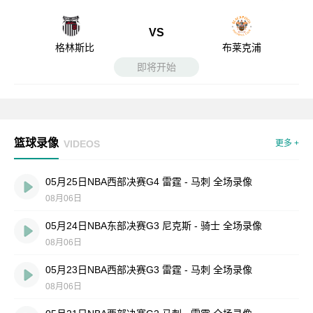
VS
格林斯比
布莱克浦
即将开始
篮球录像
VIDEOS
更多 +
05月25日NBA西部决赛G4 雷霆 - 马刺 全场录像
08月06日
05月24日NBA东部决赛G3 尼克斯 - 骑士 全场录像
08月06日
05月23日NBA西部决赛G3 雷霆 - 马刺 全场录像
08月06日