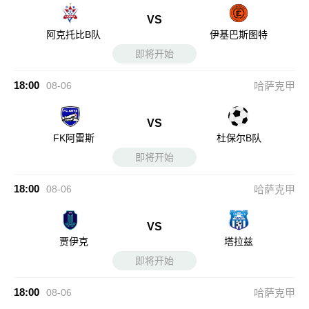
VS
阿克托比B队
伊基巴斯图特
即将开始
18:00
08-06
哈萨克甲
VS
FK阿雷斯
杜保尔B队
即将开始
18:00
08-06
哈萨克甲
VS
贾伊克
塔拉兹
即将开始
18:00
08-06
哈萨克甲